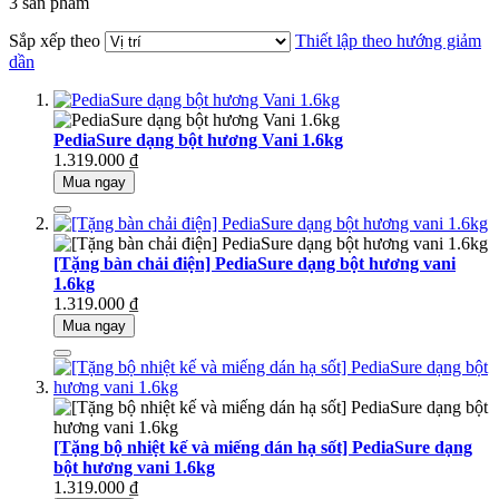
3
sản phẩm
Sắp xếp theo
Thiết lập theo hướng giảm
dần
PediaSure dạng bột hương Vani 1.6kg
1.319.000 ₫
Mua ngay
[Tặng bàn chải điện] PediaSure dạng bột hương vani
1.6kg
1.319.000 ₫
Mua ngay
[Tặng bộ nhiệt kế và miếng dán hạ sốt] PediaSure dạng
bột hương vani 1.6kg
1.319.000 ₫