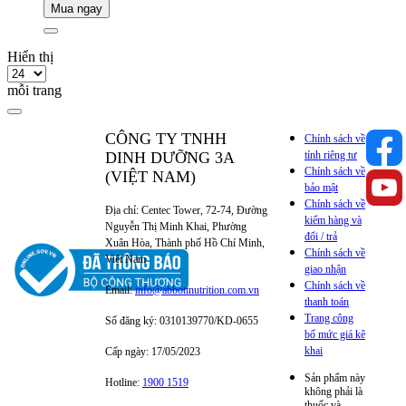
Mua ngay
Hiển thị
mỗi trang
CÔNG TY TNHH
Chính sách về
DINH DƯỠNG 3A
tính riêng tư
Chính sách về
(VIỆT NAM)
bảo mật
Chính sách về
Địa chỉ: Centec Tower, 72-74, Đường
kiểm hàng và
Nguyễn Thị Minh Khai, Phường
đổi / trả
Xuân Hòa, Thành phố Hồ Chí Minh,
Chính sách về
Việt Nam
giao nhận
Chính sách về
Email:
info@abbottnutrition.com.vn
thanh toán
Trang công
Số đăng ký: 0310139770/KD-0655
bố mức giá kê
khai
Cấp ngày: 17/05/2023
Sản phẩm này
Hotline:
1900 1519
không phải là
thuốc và