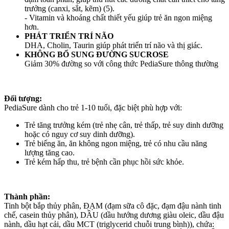
trưởng (canxi, sắt, kẽm) (5).
- Vitamin và khoáng chất thiết yếu giúp trẻ ăn ngon miệng
hơn.
PHÁT TRIỂN TRÍ NÃO
DHA, Cholin, Taurin giúp phát triển trí não và thị giác.
KHÔNG BỔ SUNG ĐƯỜNG SUCROSE
Giảm 30% đường so với công thức PediaSure thông thường
Đối tượng:
PediaSure dành cho trẻ 1-10 tuổi, đặc biệt phù hợp với:
Trẻ tăng trưởng kém (trẻ nhẹ cân, trẻ thấp, trẻ suy dinh dưỡng
hoặc có nguy cơ suy dinh dưỡng).
Trẻ biếng ăn, ăn không ngon miệng, trẻ có nhu cầu năng
lượng tăng cao.
Trẻ kém hấp thu, trẻ bệnh cần phục hồi sức khỏe.
Thành phần:
Tinh bột bắp thủy phân, ĐẠM (đạm sữa cô đặc, đạm đậu nành tinh
chế, casein thủy phân), DẦU (dầu hướng dương giàu oleic, dầu đậu
nành, dầu hạt cải, dầu MCT (triglycerid chuỗi trung bình)), chứa: