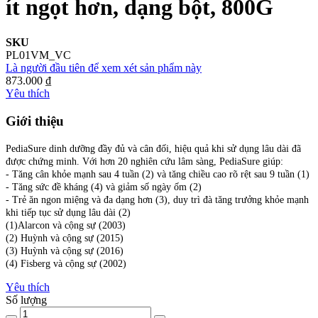
ít ngọt hơn, dạng bột, 800G
SKU
PL01VM_VC
Là người đầu tiên để xem xét sản phẩm này
873.000 ₫
Yêu thích
Giới thiệu
PediaSure dinh dưỡng đầy đủ và cân đối, hiệu quả khi sử dụng lâu dài đã
được chứng minh. Với hơn 20 nghiên cứu lâm sàng, PediaSure giúp:
- Tăng cân khỏe mạnh sau 4 tuần (2) và tăng chiều cao rõ rệt sau 9 tuần (1)
- Tăng sức đề kháng (4) và giảm số ngày ốm (2)
- Trẻ ăn ngon miệng và đa dạng hơn (3), duy trì đà tăng trưởng khỏe mạnh
khi tiếp tục sử dụng lâu dài (2)
(1)Alarcon và cộng sự (2003)
(2) Huỳnh và cộng sự (2015)
(3) Huỳnh và cộng sự (2016)
(4) Fisberg và cộng sự (2002)
Yêu thích
Số lượng