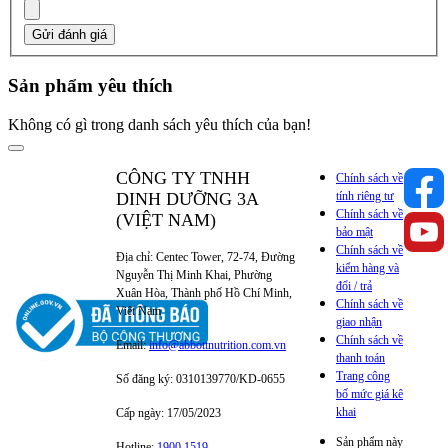
Gửi đánh giá
Sản phẩm yêu thích
Không có gì trong danh sách yêu thích của bạn!
CÔNG TY TNHH
Chính sách về
DINH DƯỠNG 3A
tính riêng tư
Chính sách về
(VIỆT NAM)
bảo mật
Chính sách về
Địa chỉ: Centec Tower, 72-74, Đường
kiểm hàng và
Nguyễn Thị Minh Khai, Phường
đổi / trả
Xuân Hòa, Thành phố Hồ Chí Minh,
Chính sách về
Việt Nam
giao nhận
Chính sách về
Email:
info@abbottnutrition.com.vn
thanh toán
Trang công
Số đăng ký: 0310139770/KD-0655
bố mức giá kê
khai
Cấp ngày: 17/05/2023
Sản phẩm này
Hotline:
1900 1519