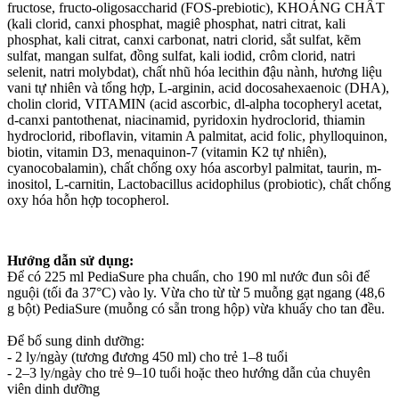
fructose, fructo-oligosaccharid (FOS-prebiotic), KHOÁNG CHẤT
(kali clorid, canxi phosphat, magiê phosphat, natri citrat, kali
phosphat, kali citrat, canxi carbonat, natri clorid, sắt sulfat, kẽm
sulfat, mangan sulfat, đồng sulfat, kali iodid, crôm clorid, natri
selenit, natri molybdat), chất nhũ hóa lecithin đậu nành, hương liệu
vani tự nhiên và tổng hợp, L-arginin, acid docosahexaenoic (DHA),
cholin clorid, VITAMIN (acid ascorbic, dl-alpha tocopheryl acetat,
d-canxi pantothenat, niacinamid, pyridoxin hydroclorid, thiamin
hydroclorid, riboflavin, vitamin A palmitat, acid folic, phylloquinon,
biotin, vitamin D3, menaquinon-7 (vitamin K2 tự nhiên),
cyanocobalamin), chất chống oxy hóa ascorbyl palmitat, taurin, m-
inositol, L-carnitin, Lactobacillus acidophilus (probiotic), chất chống
oxy hóa hỗn hợp tocopherol.
Hướng dẫn sử dụng:
Để có 225 ml PediaSure pha chuẩn, cho 190 ml nước đun sôi để
nguội (tối đa 37°C) vào ly. Vừa cho từ từ 5 muỗng gạt ngang (48,6
g bột) PediaSure (muỗng có sẵn trong hộp) vừa khuấy cho tan đều.
Để bổ sung dinh dưỡng:
- 2 ly/ngày (tương đương 450 ml) cho trẻ 1–8 tuổi
- 2–3 ly/ngày cho trẻ 9–10 tuổi hoặc theo hướng dẫn của chuyên
viên dinh dưỡng