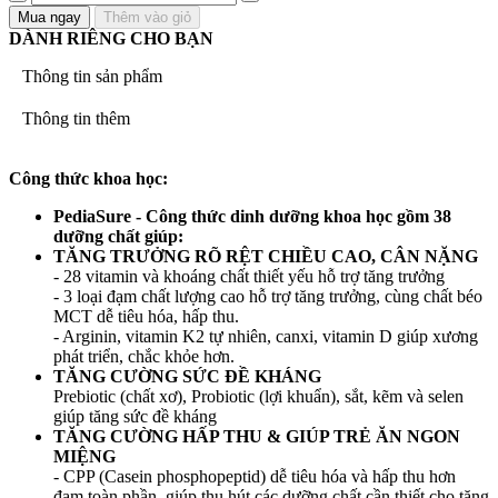
Mua ngay
Thêm vào giỏ
DÀNH RIÊNG CHO BẠN
Thông tin sản phẩm
Thông tin thêm
Công thức khoa học:
PediaSure - Công thức dinh dưỡng khoa học gồm 38
dưỡng chất giúp:
TĂNG TRƯỞNG RÕ RỆT CHIỀU CAO, CÂN NẶNG
- 28 vitamin và khoáng chất thiết yếu hỗ trợ tăng trưởng
- 3 loại đạm chất lượng cao hỗ trợ tăng trưởng, cùng chất béo
MCT dễ tiêu hóa, hấp thu.
- Arginin, vitamin K2 tự nhiên, canxi, vitamin D giúp xương
phát triển, chắc khỏe hơn.
TĂNG CƯỜNG SỨC ĐỀ KHÁNG
Prebiotic (chất xơ), Probiotic (lợi khuẩn), sắt, kẽm và selen
giúp tăng sức đề kháng
TĂNG CƯỜNG HẤP THU & GIÚP TRẺ ĂN NGON
MIỆNG
- CPP (Casein phosphopeptid) dễ tiêu hóa và hấp thu hơn
đạm toàn phần, giúp thu hút các dưỡng chất cần thiết cho tăng