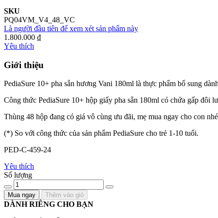
SKU
PQ04VM_V4_48_VC
Là người đầu tiên để xem xét sản phẩm này
1.800.000 ₫
Yêu thích
Giới thiệu
PediaSure 10+ pha sẵn hương Vani 180ml là thực phẩm bổ sung dành riê
Công thức PediaSure 10+ hộp giấy pha sẵn 180ml có chứa gấp đôi lư
Thùng 48 hộp đang có giá vô cùng ưu đãi, mẹ mua ngay cho con nhé
(*) So với công thức của sản phẩm PediaSure cho trẻ 1-10 tuổi.
PED-C-459-24
Yêu thích
Số lượng
Mua ngay
Thêm vào giỏ
DÀNH RIÊNG CHO BẠN