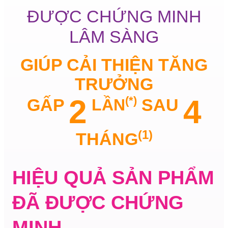
ĐƯỢC CHỨNG MINH
LÂM SÀNG
GIÚP CẢI THIỆN TĂNG
TRƯỞNG
2
4
(*)
GẤP
LẦN
SAU
(1)
THÁNG
HIỆU QUẢ SẢN PHẨM
ĐÃ ĐƯỢC CHỨNG
MINH