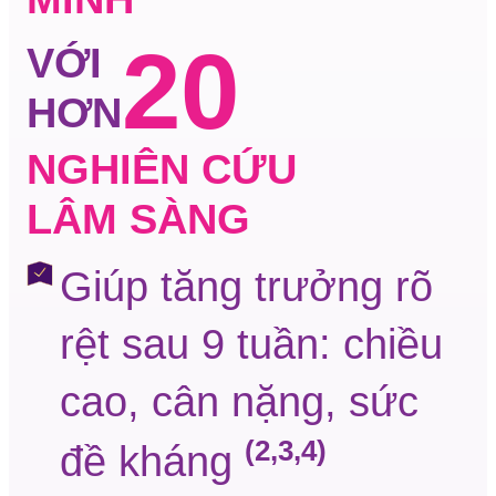
20
VỚI
HƠN
NGHIÊN CỨU
LÂM SÀNG
Giúp tăng trưởng rõ
rệt sau 9 tuần: chiều
cao, cân nặng, sức
(2,3,4)
đề kháng