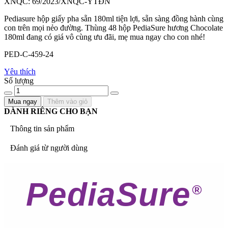
XNQC: 69/2023/XNQC-YTĐN
Pediasure hộp giấy pha sẵn 180ml tiện lợi, sẵn sàng đồng hành cùng
con trên mọi nẻo đường. Thùng 48 hộp PediaSure hương Chocolate
180ml đang có giá vô cùng ưu đãi, mẹ mua ngay cho con nhé!
PED-C-459-24
Yêu thích
Số lượng
Mua ngay
Thêm vào giỏ
DÀNH RIÊNG CHO BẠN
Thông tin sản phẩm
Đánh giá từ người dùng
PediaSure
®