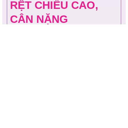
RỆT CHIỀU CAO,
CÂN NẶNG
38 dưỡng chất
quan trọng cho
tăng trưởng khỏe
mạnh
Năng lượng
chuẩn 1kcal/ml