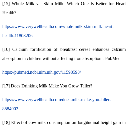
[15] Whole Milk vs. Skim Milk: Which One Is Better for Heart
Health?
https://www.verywellhealth.com/whole-milk-skim-milk-heart-
health-11808206
[16] Calcium fortification of breakfast cereal enhances calcium
absorption in children without affecting iron absorption - PubMed
https://pubmed.ncbi.nlm.nih.gov/11598598/
[17] Does Drinking Milk Make You Grow Taller?
https://www.verywellhealth.com/does-milk-make-you-taller-
8584902
[18] Effect of cow milk consumption on longitudinal height gain in