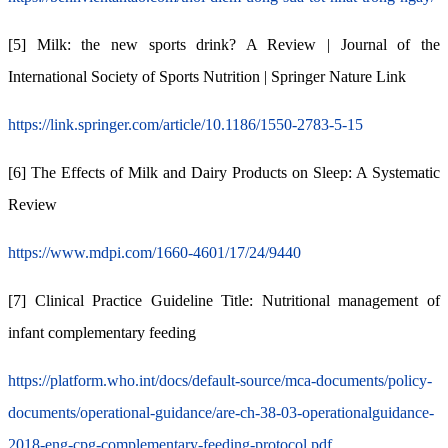
[5] Milk: the new sports drink? A Review | Journal of the
International Society of Sports Nutrition | Springer Nature Link
https://link.springer.com/article/10.1186/1550-2783-5-15
[6] The Effects of Milk and Dairy Products on Sleep: A Systematic
Review
https://www.mdpi.com/1660-4601/17/24/9440
[7] Clinical Practice Guideline Title: Nutritional management of
infant complementary feeding
https://platform.who.int/docs/default-source/mca-documents/policy-
documents/operational-guidance/are-ch-38-03-operationalguidance-
2018-eng-cpg-complementary-feeding-protocol.pdf