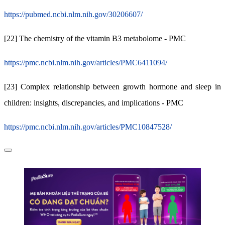
https://pubmed.ncbi.nlm.nih.gov/30206607/
[22] The chemistry of the vitamin B3 metabolome - PMC
https://pmc.ncbi.nlm.nih.gov/articles/PMC6411094/
[23] Complex relationship between growth hormone and sleep in
children: insights, discrepancies, and implications - PMC
https://pmc.ncbi.nlm.nih.gov/articles/PMC10847528/