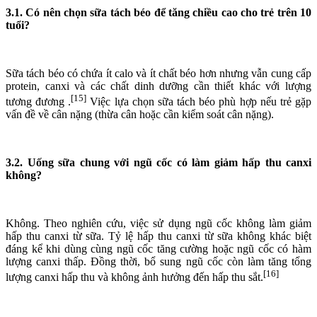
3.1. Có nên chọn sữa tách béo để tăng chiều cao cho trẻ trên 10
tuổi?
Sữa tách béo có chứa ít calo và ít chất béo hơn nhưng vẫn cung cấp
protein, canxi và các chất dinh dưỡng cần thiết khác với lượng
[15]
tương đương .
Việc lựa chọn sữa tách béo phù hợp nếu trẻ gặp
vấn đề về cân nặng (thừa cân hoặc cần kiểm soát cân nặng).
3.2. Uống sữa chung với ngũ cốc có làm giảm hấp thu canxi
không?
Không. Theo nghiên cứu, việc sử dụng ngũ cốc không làm giảm
hấp thu canxi từ sữa. Tỷ lệ hấp thu canxi từ sữa không khác biệt
đáng kể khi dùng cùng ngũ cốc tăng cường hoặc ngũ cốc có hàm
lượng canxi thấp. Đồng thời, bổ sung ngũ cốc còn làm tăng tổng
[16]
lượng canxi hấp thu và không ảnh hưởng đến hấp thu sắt.