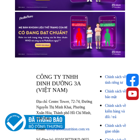
CÔNG TY TNHH
Chính sách về
DINH DƯỠNG 3A
tính riêng tư
(VIỆT NAM)
Chính sách về
bảo mật
Địa chỉ: Centec Tower, 72-74, Đường
Chính sách về
Nguyễn Thị Minh Khai, Phường
kiểm hàng và
Xuân Hòa, Thành phố Hồ Chí Minh,
đổi / trả
Việt Nam
Chính sách về
Email:
info@abbottnutrition.com.vn
giao nhận
Số đăng ký: 0310139770/KD-0655