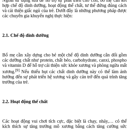
Ngoài sử dụng sữa để hỗ trợ sự phát triển cho con, bố mẹ cần kết
hợp chế độ dinh dưỡng, hoạt động thể chất, tư thế đứng đúng cách
và cải thiện giấc ngủ của trẻ. Dưới đây là những phương pháp được
các chuyên gia khuyến nghị thực hiện:
2.1. Chế độ dinh dưỡng
Bố mẹ cần xây dựng cho bé một chế độ dinh dưỡng cân đối gồm
các dưỡng chất như protein, chất béo, carbohydrate, canxi, phospho
và vitamin D để hỗ trợ cải thiện sức khỏe xương và phòng ngừa mất
[9]
xương.
Nếu thiếu hụt các chất dinh dưỡng này có thể làm ảnh
hưởng đến sự phát triển hệ xương và gây cản trở đến quá trình tăng
trưởng của trẻ.
2.2. Hoạt động thể chất
Các hoạt động vui chơi tích cực, đặc biệt là chạy, nhảy,… có thể
kích thích sự tăng trưởng mô xương bằng cách tăng cường sức