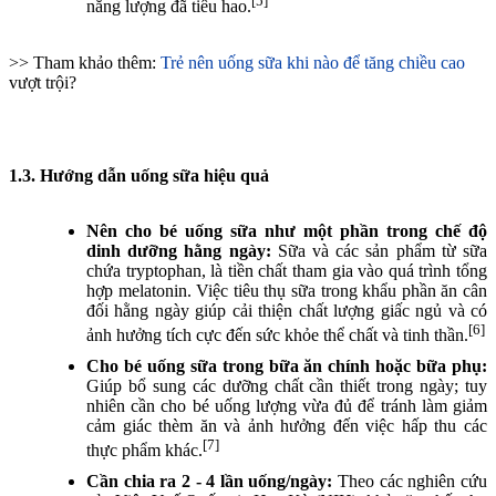
[5]
năng lượng đã tiêu hao.
>> Tham khảo thêm:
Trẻ nên uống sữa khi nào để tăng chiều cao
vượt trội?
1.3. Hướng dẫn uống sữa hiệu quả
Nên cho bé uống sữa như một phần trong chế độ
dinh dưỡng hằng ngày:
Sữa và các sản phẩm từ sữa
chứa tryptophan, là tiền chất tham gia vào quá trình tổng
hợp melatonin. Việc tiêu thụ sữa trong khẩu phần ăn cân
đối hằng ngày giúp cải thiện chất lượng giấc ngủ và có
[6]
ảnh hưởng tích cực đến sức khỏe thể chất và tinh thần.
Cho bé uống sữa trong bữa ăn chính hoặc bữa phụ:
Giúp bổ sung các dưỡng chất cần thiết trong ngày; tuy
nhiên cần cho bé uống lượng vừa đủ để tránh làm giảm
cảm giác thèm ăn và ảnh hưởng đến việc hấp thu các
[7]
thực phẩm khác.
Cần chia ra 2 - 4 lần uống/ngày:
Theo các nghiên cứu