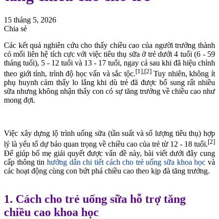
15 tháng 5, 2026
Chia sẻ
Các kết quả nghiên cứu cho thấy chiều cao của người trưởng thành
có mối liên hệ tích cực với việc tiêu thụ sữa ở trẻ dưới 4 tuổi (6 - 59
tháng tuổi), 5 - 12 tuổi và 13 - 17 tuổi, ngay cả sau khi đã hiệu chỉnh
[1],[2]
theo giới tính, trình độ học vấn và sắc tộc.
Tuy nhiên, không ít
phụ huynh cảm thấy lo lắng khi dù trẻ đã được bổ sung rất nhiều
sữa nhưng không nhận thấy con có sự tăng trưởng về chiều cao như
mong đợi.
Việc xây dựng lộ trình uống sữa (tần suất và số lượng tiêu thụ) hợp
[2]
lý là yếu tố dự báo quan trọng về chiều cao của trẻ từ 12 - 18 tuổi.
Để giúp bố mẹ giải quyết được vấn đề này, bài viết dưới đây cung
cấp thông tin
hướng dẫn chi tiết cách cho trẻ uống sữa khoa học
và
các hoạt động cùng con bứt phá chiều cao theo kịp đà tăng trưởng.
1. Cách cho trẻ uống sữa hỗ trợ tăng
chiều cao khoa học