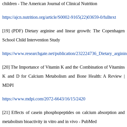
children - The American Journal of Clinical Nutrition
https://ajcn.nutrition.org/article/S0002-9165(22)03659-0/fulltext
[19] (PDF) Dietary arginine and linear growth: The Copenhagen
School Child Intervention Study
https://www.researchgate.net/publication/232224736_Dietary_argi
[20] The Importance of Vitamin K and the Combination of Vitamins
K and D for Calcium Metabolism and Bone Health: A Review |
MDPI
https://www.mdpi.com/2072-6643/16/15/2420
[21] Effects of casein phosphopeptides on calcium absorption and
metabolism bioactivity in vitro and in vivo - PubMed