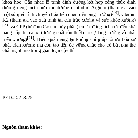
khoa học. Cân nhắc lộ trình dinh dưỡng kết hợp công thức dinh
dưỡng riêng biệt chứa các dưỡng chất như: Arginin (tham gia vào
[19]
một số quá trình chuyển hóa liên quan đến tăng trưởng)
, vitamin
K2 (tham gia vào quá trình tái cấu trúc xương và sức khỏe xương)
[20]
và CPP (từ đạm Casein thủy phân) có tác động tích cực đến khả
năng hấp thu canxi (dưỡng chất cần thiết cho sự tăng trưởng và phát
[21]
triển xương)
. Hiệu quả mang lại không chỉ giúp tối ưu hóa sự
phát triển xương mà còn tạo tiền đề vững chắc cho trẻ bứt phá thể
chất mạnh mẽ trong giai đoạn dậy thì.
PED-C-218-26
—-------------------
Nguồn tham khảo: