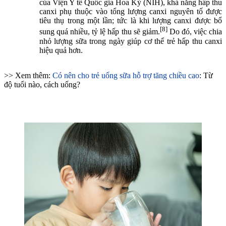
của Viện Y tế Quốc gia Hoa Kỳ (NIH), khả năng hấp thu
canxi phụ thuộc vào tổng lượng canxi nguyên tố được
tiêu thụ trong một lần; tức là khi lượng canxi được bổ
[8]
sung quá nhiều, tỷ lệ hấp thu sẽ giảm.
Do đó, việc chia
nhỏ lượng sữa trong ngày giúp cơ thể trẻ hấp thu canxi
hiệu quả hơn.
>> Xem thêm:
Có nên cho trẻ uống sữa hỗ trợ tăng chiều cao
: Từ
độ tuổi nào, cách uống?