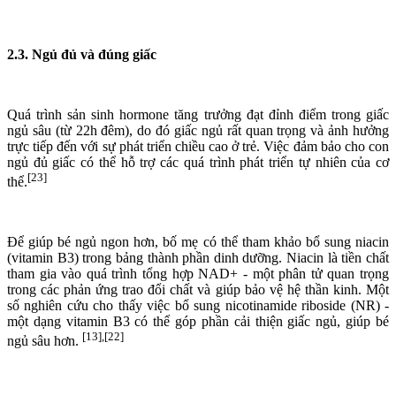
2.3. Ngủ đủ và đúng giấc
Quá trình sản sinh hormone tăng trưởng đạt đỉnh điểm trong giấc
ngủ sâu (từ 22h đêm), do đó giấc ngủ rất quan trọng và ảnh hưởng
trực tiếp đến với sự phát triển chiều cao ở trẻ. Việc đảm bảo cho con
ngủ đủ giấc có thể hỗ trợ các quá trình phát triển tự nhiên của cơ
[23]
thể.
Để giúp bé ngủ ngon hơn, bố mẹ có thể tham khảo bổ sung niacin
(vitamin B3) trong bảng thành phần dinh dưỡng. Niacin là tiền chất
tham gia vào quá trình tổng hợp NAD+ - một phân tử quan trọng
trong các phản ứng trao đổi chất và giúp bảo vệ hệ thần kinh. Một
số nghiên cứu cho thấy việc bổ sung nicotinamide riboside (NR) -
một dạng vitamin B3 có thể góp phần cải thiện giấc ngủ, giúp bé
[13],[22]
ngủ sâu hơn.