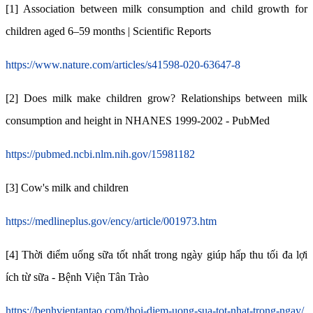
[1] Association between milk consumption and child growth for
children aged 6–59 months | Scientific Reports
https://www.nature.com/articles/s41598-020-63647-8
[2] Does milk make children grow? Relationships between milk
consumption and height in NHANES 1999-2002 - PubMed
https://pubmed.ncbi.nlm.nih.gov/15981182
[3] Cow's milk and children
https://medlineplus.gov/ency/article/001973.htm
[4] Thời điểm uống sữa tốt nhất trong ngày giúp hấp thu tối đa lợi
ích từ sữa - Bệnh Viện Tân Trào
https://benhvientantao.com/thoi-diem-uong-sua-tot-nhat-trong-ngay/