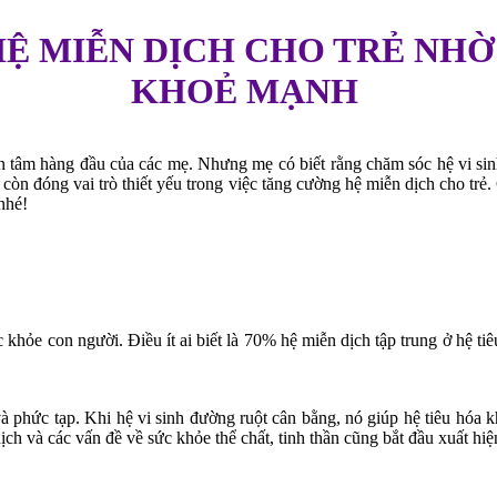
Ệ MIỄN DỊCH CHO TRẺ NHỜ
KHOẺ MẠNH
n tâm hàng đầu của các mẹ. Nhưng mẹ có biết rằng chăm sóc hệ vi sinh
còn đóng vai trò thiết yếu trong việc tăng cường hệ miễn dịch cho trẻ
nhé!
c khỏe con người. Điều ít ai biết là 70% hệ miễn dịch tập trung ở hệ tiê
 phức tạp. Khi hệ vi sinh đường ruột cân bằng, nó giúp hệ tiêu hóa k
ch và các vấn đề về sức khỏe thể chất, tinh thần cũng bắt đầu xuất hiệ