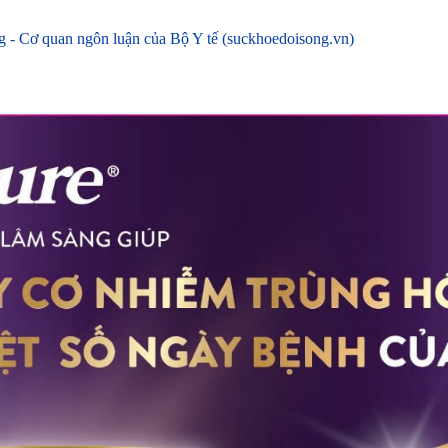
ống - Cơ quan ngôn luận của Bộ Y tế (suckhoedoisong.vn)