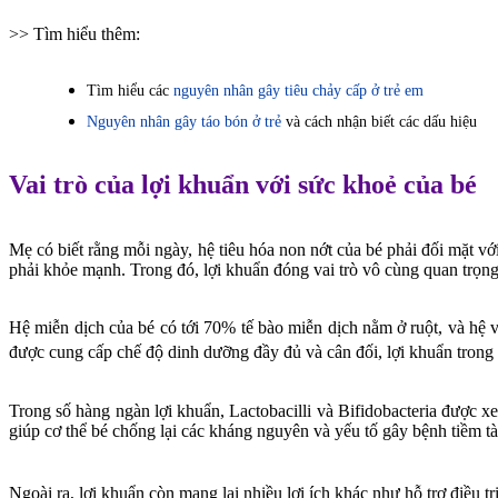
>> Tìm hiểu thêm:
Tìm hiểu các
nguyên nhân gây tiêu chảy cấp ở trẻ em
Nguyên nhân gây táo bón ở trẻ
và cách nhận biết các dấu hiệu
Vai trò của lợi khuẩn với sức khoẻ của bé
Mẹ có biết rằng mỗi ngày, hệ tiêu hóa non nớt của bé phải đối mặt 
phải khỏe mạnh. Trong đó, lợi khuẩn đóng vai trò vô cùng quan trọng
Hệ miễn dịch của bé có tới 70% tế bào miễn dịch nằm ở ruột, và hệ v
được cung cấp chế độ dinh dưỡng đầy đủ và cân đối, lợi khuẩn trong 
Trong số hàng ngàn lợi khuẩn, Lactobacilli và Bifidobacteria được x
giúp cơ thể bé chống lại các kháng nguyên và yếu tố gây bệnh tiềm t
Ngoài ra, lợi khuẩn còn mang lại nhiều lợi ích khác như hỗ trợ điều tr