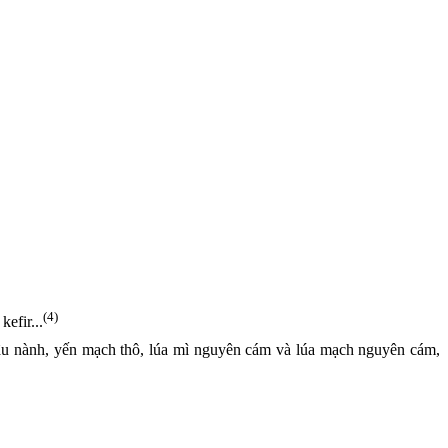
(4)
efir...
ậu nành, yến mạch thô, lúa mì nguyên cám và lúa mạch nguyên cám,