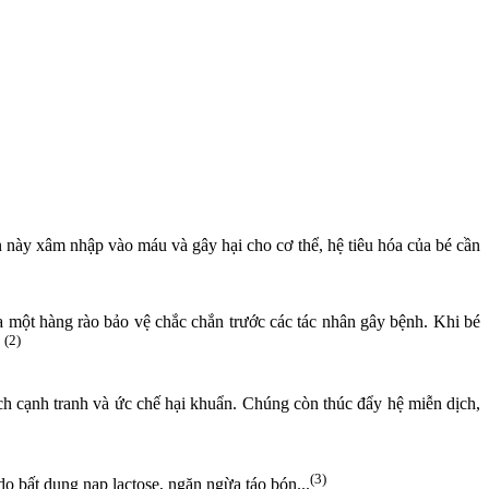
 này xâm nhập vào máu và gây hại cho cơ thể, hệ tiêu hóa của bé cần
ra một hàng rào bảo vệ chắc chắn trước các tác nhân gây bệnh. Khi bé
(2)
.
ách cạnh tranh và ức chế hại khuẩn. Chúng còn thúc đẩy hệ miễn dịch,
(3)
 do bất dung nạp lactose, ngăn ngừa táo bón...