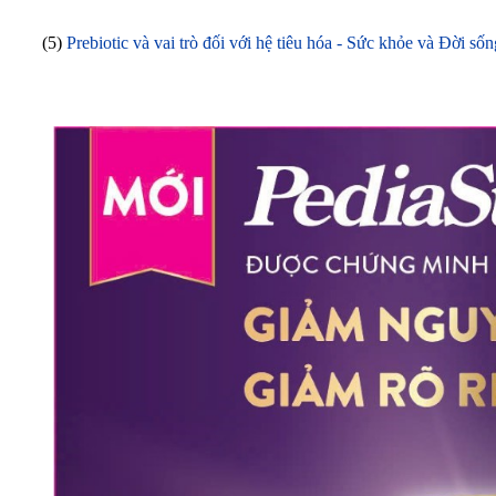
(5)
Prebiotic và vai trò đối với hệ tiêu hóa - Sức khỏe và Đời s