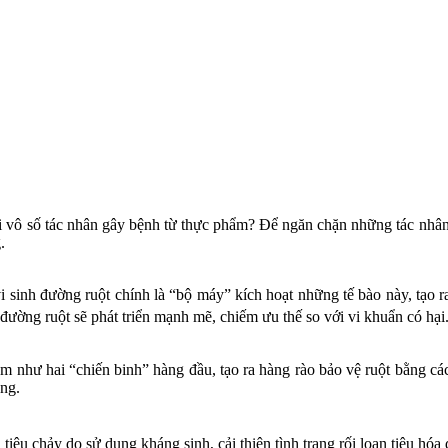
với vô số tác nhân gây bệnh từ thực phẩm? Để ngăn chặn những tác nhân
.
i sinh đường ruột chính là “bộ máy” kích hoạt những tế bào này, tạo 
đường ruột sẽ phát triển mạnh mẽ, chiếm ưu thế so với vi khuẩn có hại
em như hai “chiến binh” hàng đầu, tạo ra hàng rào bảo vệ ruột bằng c
àng.
ị tiêu chảy do sử dụng kháng sinh, cải thiện tình trạng rối loạn tiêu hóa