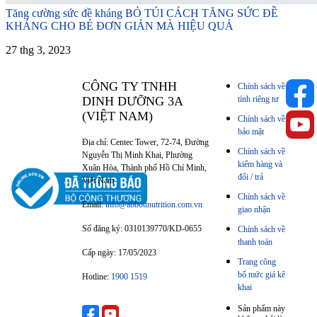
Tăng cường sức đề kháng
BỎ TÚI CÁCH TĂNG SỨC ĐỀ
KHÁNG CHO BÉ ĐƠN GIẢN MÀ HIỆU QUẢ
27 thg 3, 2023
CÔNG TY TNHH
Chính sách về
DINH DƯỠNG 3A
tính riêng tư
(VIỆT NAM)
Chính sách về
bảo mật
Địa chỉ: Centec Tower, 72-74, Đường
Chính sách về
Nguyễn Thị Minh Khai, Phường
kiểm hàng và
Xuân Hòa, Thành phố Hồ Chí Minh,
đổi / trả
Việt Nam
Chính sách về
Email:
info@abbottnutrition.com.vn
giao nhận
Số đăng ký: 0310139770/KD-0655
Chính sách về
thanh toán
Cấp ngày: 17/05/2023
Trang công
bố mức giá kê
Hotline:
1900 1519
khai
Sản phẩm này