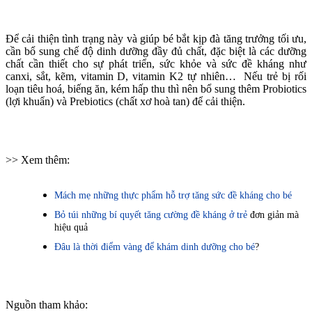
Để cải thiện tình trạng này và giúp bé bắt kịp đà tăng trưởng tối ưu,
cần bổ sung chế độ dinh dưỡng đầy đủ chất, đặc biệt là các dưỡng
chất cần thiết cho sự phát triển, sức khỏe và sức đề kháng như
canxi, sắt, kẽm, vitamin D, vitamin K2 tự nhiên… Nếu trẻ bị rối
loạn tiêu hoá, biếng ăn, kém hấp thu thì nên bổ sung thêm Probiotics
(lợi khuẩn) và Prebiotics (chất xơ hoà tan) để cải thiện.
>> Xem thêm:
Mách mẹ những thực phẩm hỗ trợ tăng sức đề kháng cho bé
Bỏ túi những bí quyết tăng cường đề kháng ở trẻ
đơn giản mà
hiệu quả
Đâu là thời điểm vàng để khám dinh dưỡng cho bé
?
Nguồn tham khảo: