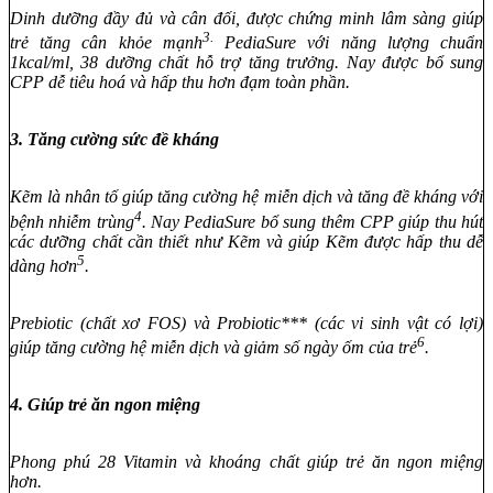
Dinh dưỡng đầy đủ và cân đối, được chứng minh lâm sàng giúp
3.
trẻ tăng cân khỏe mạnh
PediaSure với năng lượng chuẩn
1kcal/ml, 38 dưỡng chất hỗ trợ tăng trưởng. Nay được bổ sung
CPP dễ tiêu hoá và hấp thu hơn đạm toàn phần.
3. Tăng cường sức đề kháng
Kẽm là nhân tố giúp tăng cường hệ miễn dịch và tăng đề kháng với
4
bệnh nhiễm trùng
. Nay PediaSure bổ sung thêm CPP giúp thu hút
các dưỡng chất cần thiết như Kẽm và giúp Kẽm được hấp thu dễ
5
dàng hơn
.
Prebiotic (chất xơ FOS) và Probiotic*** (các vi sinh vật có lợi)
6
giúp tăng cường hệ miễn dịch và giảm số ngày ốm của trẻ
.
4. Giúp trẻ ăn ngon miệng
Phong phú 28 Vitamin và khoáng chất giúp trẻ ăn ngon miệng
hơn.