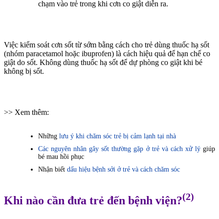
chạm vào trẻ trong khi cơn co giật diễn ra.
Việc kiểm soát cơn sốt từ sớm bằng cách cho trẻ dùng thuốc hạ sốt
(nhóm paracetamol hoặc ibuprofen) là cách hiệu quả để hạn chế co
giật do sốt. Không dùng thuốc hạ sốt để dự phòng co giật khi bé
không bị sốt.
>> Xem thêm:
Những
lưu ý khi chăm sóc trẻ bị cảm lạnh tại nhà
Các nguyên nhân gây sốt thường gặp ở trẻ và cách xử lý
giúp
bé mau hồi phục
Nhận biết
dấu hiệu bệnh sởi ở trẻ và cách chăm sóc
(2)
Khi nào cần đưa trẻ đến bệnh viện?