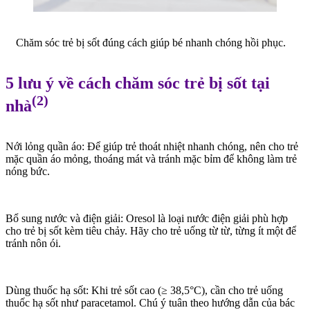
Chăm sóc trẻ bị sốt đúng cách giúp bé nhanh chóng hồi phục.
5 lưu ý về cách chăm sóc trẻ bị sốt tại
(2)
nhà
Nới lỏng quần áo: Để giúp trẻ thoát nhiệt nhanh chóng, nên cho trẻ
mặc quần áo mỏng, thoáng mát và tránh mặc bỉm để không làm trẻ
nóng bức.
Bổ sung nước và điện giải: Oresol là loại nước điện giải phù hợp
cho trẻ bị sốt kèm tiêu chảy. Hãy cho trẻ uống từ từ, từng ít một để
tránh nôn ói.
Dùng thuốc hạ sốt: Khi trẻ sốt cao (≥ 38,5°C), cần cho trẻ uống
thuốc hạ sốt như paracetamol. Chú ý tuân theo hướng dẫn của bác