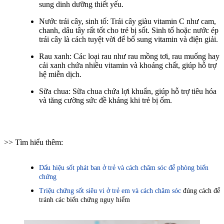
sung dinh dưỡng thiết yếu.
Nước
trái cây
, sinh tố: Trái cây giàu vitamin C như cam,
chanh, dâu tây rất tốt cho trẻ bị sốt. Sinh tố hoặc nước ép
trái cây là cách tuyệt vời để bổ sung vitamin và điện giải.
R
au xanh:
C
ác loại rau như rau mồng tơi, rau muống hay
cải xanh chứa nhiều vitamin và khoáng chất, giúp hỗ trợ
hệ miễn dịch.
S
ữa chua: Sữa chua chứa lợi khuẩn, giúp hỗ trợ tiêu hóa
và tăng cường sức đề kháng khi trẻ bị ốm.
>> Tìm hiểu thêm:
Dấu hiệu sốt phát ban ở trẻ và cách chăm sóc để phòng biến
chứng
Triệu chứng sốt siêu vi ở trẻ em và cách chăm sóc
đúng cách để
tránh các biến chứng nguy hiểm