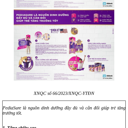
XNQC số 66/2023/XNQC-YTĐN
PediaSure là nguồn dinh dưỡng đầy đủ và cân đối giúp trẻ tăng
trưởng tốt.
1. Tăng chiều cao