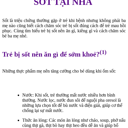
SỐT TẠI NHÀ
Sốt là triệu chứng thường gặp ở trẻ khi bệnh nhưng không phải ba
mẹ nào cũng biết cách chăm sóc trẻ bị sốt đúng cách để trẻ mau hồi
phục. Cùng tìm hiểu trẻ bị sốt nên ăn gì, kiêng gì và cách chăm sóc
bé ba mẹ nhé.
(1)
Trẻ bị sốt nên ăn gì để sớm khoẻ?
Những thực phẩm mẹ nên tăng cường cho bé dùng khi ốm sốt:
N
ước: Khi sốt, trẻ thường mất nước nhiều hơn bình
thường. Nước lọc, nước đun sôi để nguội pha oresol là
những lựa chọn tốt để b
ù
nước và điện giải, giúp cơ thể
chống lại sự
mất nước.
T
hức ăn lỏng: Các món ăn lỏng như cháo, soup, phở nấu
cùng thịt gà, thịt bò hay thịt heo
đều
dễ
ăn
và giúp bổ