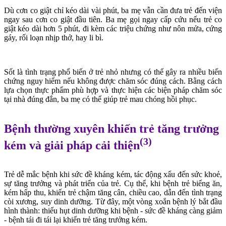
Dù cơn co giật chỉ kéo dài vài phút, ba mẹ vẫn cần đưa trẻ đến viện
ngay sau cơn co giật đầu tiên. Ba mẹ gọi ngay cấp cứu n
ếu trẻ co
giật kéo dài hơn 5 phút
, đi kèm
các triệu chứng như nôn mửa, cứng
gáy, rối loạn nhịp thở, hay li bì
.
Sốt là tình trạng phổ biến ở trẻ nhỏ nhưng có thể gây ra nhiều biến
chứng nguy hiểm nếu không được chăm sóc đúng cách. Bằng cách
lựa chọn thực phẩm phù hợp và thực hiện các biện pháp chăm sóc
tại nhà đúng đắn, ba mẹ có thể giúp trẻ mau chóng hồi phục.
Bệnh thường xuyên khiến trẻ tăng trưởng
(3)
kém và giải pháp cải thiện
Trẻ dễ mắc bệnh khi sức đề kháng kém, tác động xấu đến sức khoẻ,
sự tăng trưởng và phát triển của trẻ. Cụ thể, khi bệnh trẻ biếng ăn,
kém hấp thu, khiến trẻ chậm tăng cân, chiều cao, dẫn đến tình trạng
còi xương, suy dinh dưỡng. Từ đây, một vòng xoắn bệnh lý bắt đầu
hình thành: thiếu hụt dinh dưỡng khi bệnh - sức đề kháng càng giảm
- bệnh tái đi tái lại khiến trẻ tăng trưởng kém.