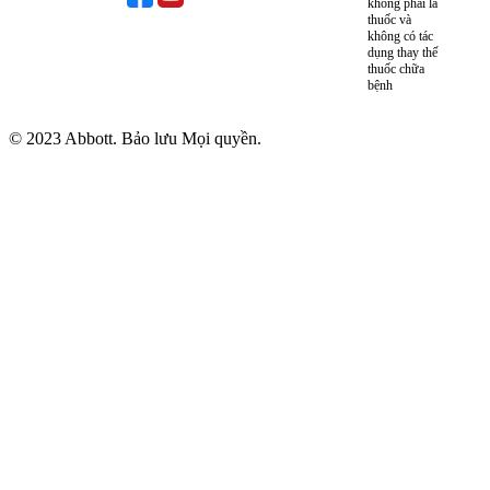
không phải là
thuốc và
không có tác
dụng thay thế
thuốc chữa
bệnh
© 2023 Abbott. Bảo lưu Mọi quyền.