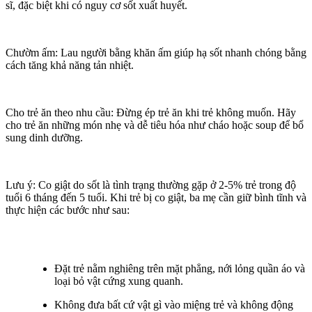
sĩ, đặc biệt khi có nguy cơ sốt xuất huyết.
Chườm ấm: Lau người bằng khăn ấm giúp hạ sốt nhanh chóng bằng
cách tăng khả năng tản nhiệt.
Cho trẻ ăn theo nhu cầu: Đừng ép trẻ ăn khi trẻ không muốn. Hãy
cho trẻ ăn những món nhẹ và dễ tiêu hóa như cháo hoặc soup để bổ
sung dinh dưỡng.
Lưu ý:
Co giật do sốt là tình trạng thường gặp ở 2-5% trẻ trong độ
tuổi
6 tháng đến 5 tuổi
. Khi trẻ bị co giật,
ba mẹ cần giữ bình tĩnh và
thực hiện các bước như sau:
Đặt trẻ nằm nghiêng trên mặt phẳng, nới lỏng quần áo và
loại bỏ vật cứng xung quanh.
Không đưa bất cứ vật gì vào miệng trẻ và không động