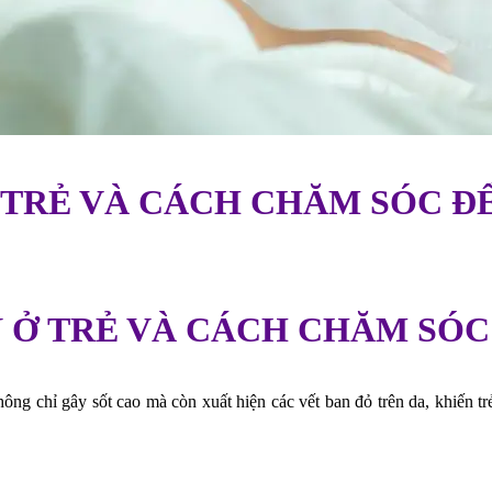
Ở TRẺ VÀ CÁCH CHĂM SÓC Đ
N Ở TRẺ VÀ CÁCH CHĂM SÓ
ng chỉ gây sốt cao mà còn xuất hiện các vết ban đỏ trên da, khiến tr