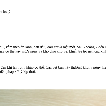
n lưu ý
0
°C
, kèm theo ớn lạnh, đau đầu, đau cơ và mệt mỏi. Sau khoảng 2 đến 4
này có thể gây ngứa ngáy và khó chịu cho trẻ, khiến trẻ trở nên cáu kỉ
 đến khi lan rộng khắp cơ thể.
C
ác vết ban này thường không nguy hiể
biện pháp xử lý kịp thời.