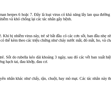
man herpes 6 hoặc 7. Đây là loại virus có khả năng lây lan qua đường 
 nhiễm và khó chống lại các tác nhân gây bệnh.
. Khi bị nhiễm virus này, trẻ sẽ bắt đầu có các cơn sốt, ban đầu nhẹ 
g có thể kèm theo các triệu chứng như chảy nước mắt, đỏ mắt, ho, và c
ở trẻ. Sốt do rubella kéo dài khoảng 3 ngày, sau đó các vết ban xuất 
ng hạch tai, đau khớp, đau cơ.
uyên nhân khác như chấy, rận, chuột, hay mò mạt. Các tác nhân này th