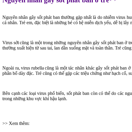
Nguyên nhân
gây
sốt phát ban th
ường gặp nhất
là do nhiễm virus hu
cá nhân. Trẻ em, đặc biệt là những bé có hệ miễn dịch yếu, dễ bị lây
Virus sởi cũng là một trong những nguyên nhân gây sốt phát ban ở trẻ
thường xuất hiện từ sau tai, lan dần xuống mặt và toàn thân. Trẻ cũn
Ngoài ra, virus rubella cũng là một tác nhân khác gây sốt phát ban 
phân bố dày đặc. Trẻ cũng có thể gặp các triệu chứng như hạch cổ, sư
Bên cạnh các loại virus phổ biến, sốt phát ban còn có thể do các ng
trong những khu vực khí hậu lạnh.
>> Xem thêm: